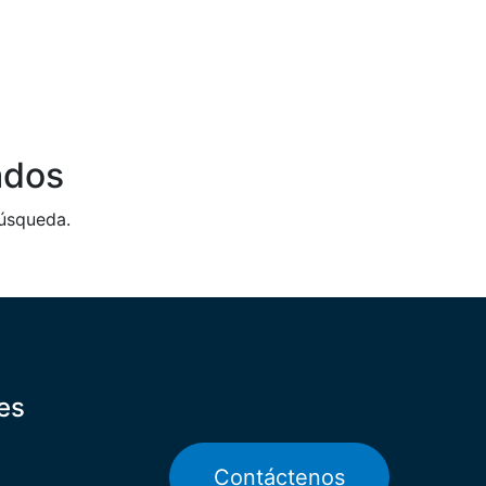
ados
búsqueda.
es
Contáctenos