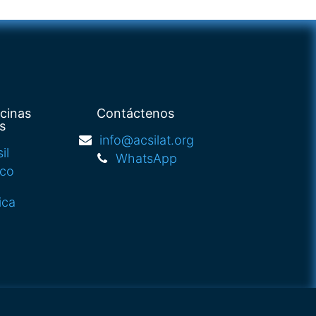
icinas
Contáctenos
s
info@acsilat.org
il
WhatsApp
ico
ica