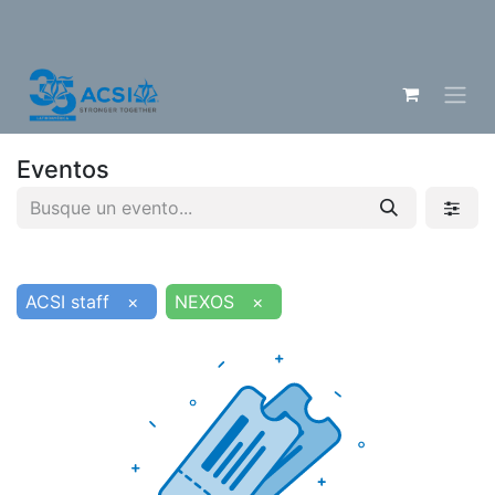
Eventos
ACSI staff
×
NEXOS
×