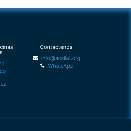
icinas
Contáctenos
s
info@acsilat.org
il
WhatsApp
ico
ica