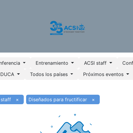
otros
Nuestros Servicios
Programas
Recursos
nferencia
Entrenamiento
ACSI staff
Conf
REDUCA
Todos los países
Próximos eventos
staff
×
Diseñados para fructificar
×