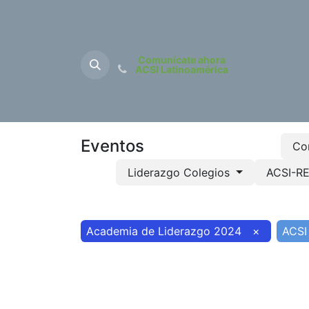
Comunícate ahora
ACSI Latinoamérica
Inicio
Sobre Nos
Eventos
Co
Liderazgo Colegios
ACSI-
Academia de Liderazgo 2024
×
ACSI 