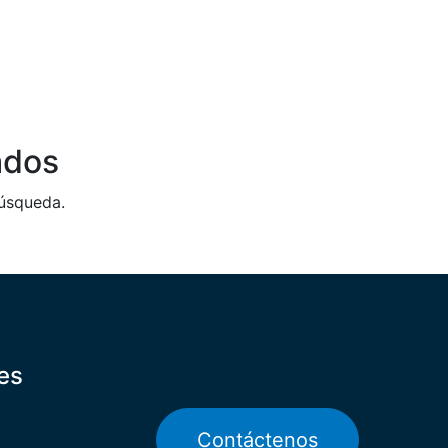
ados
búsqueda.
es
Contáctenos