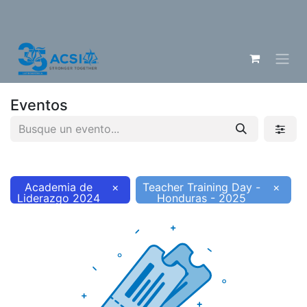
Eventos
Academia de
×
Teacher Training Day -
×
Liderazgo 2024
Honduras - 2025