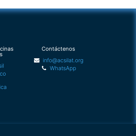
icinas
Contáctenos
s
info@acsilat.org
il
WhatsApp
ico
ica