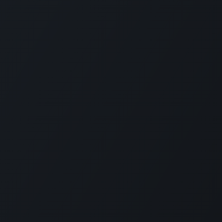
Enlaces de Oficinas
Enlaces de Of
Regionales
Nacionale
ACSI - ConoSur
ACSI - Bras
ACSI - Caribe
ACSI - Méx
ACSI - Andina
ACSI -
Centroamér