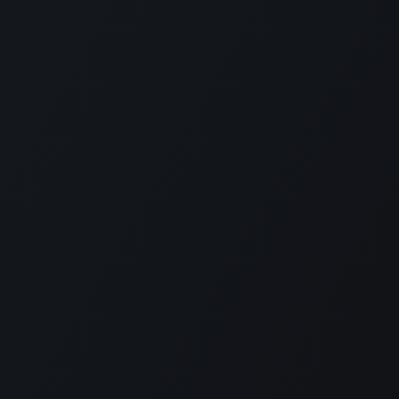
icinas
Contáctenos
s
info@acsilat.org
il
WhatsApp
ico
ica