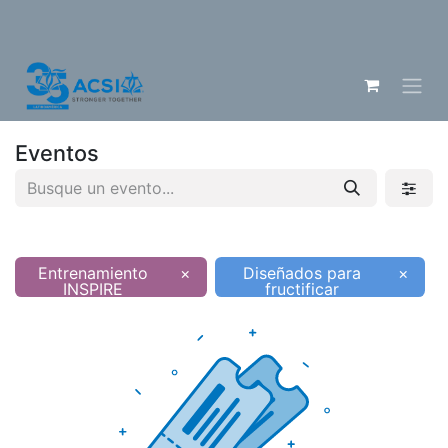
Eventos
Entrenamiento
×
Diseñados para
×
INSPIRE
fructificar