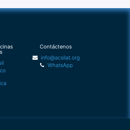
icinas
Contáctenos
s
info@acsilat.org
il
WhatsApp
ico
ica