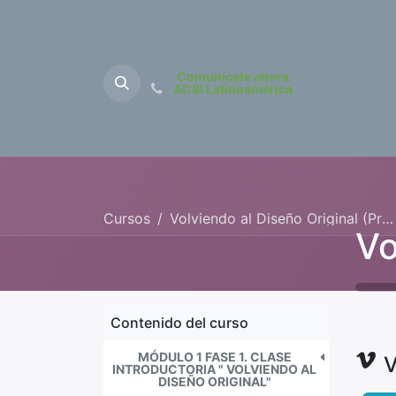
Comunícate ahora
ACSI Latinoamérica
Inicio
Sobre Nos
Cursos
Volviendo al Diseño Original (Pre-primaria y Primaria)
Contenido del curso
MÓDULO 1 FASE 1. CLASE
INTRODUCTORIA " VOLVIENDO AL
DISEÑO ORIGINAL"