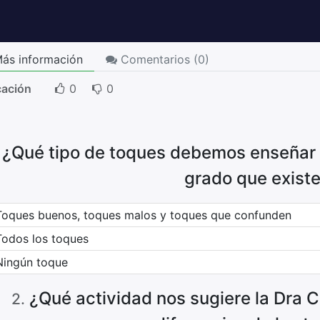
ás información
Comentarios (
0
)
cación
0
0
¿Qué tipo de toques debemos enseñar 
.
grado que exist
Toques buenos, toques malos y toques que confunden
Todos los toques
Ningún toque
¿Qué actividad nos sugiere la Dra Ca
2
.