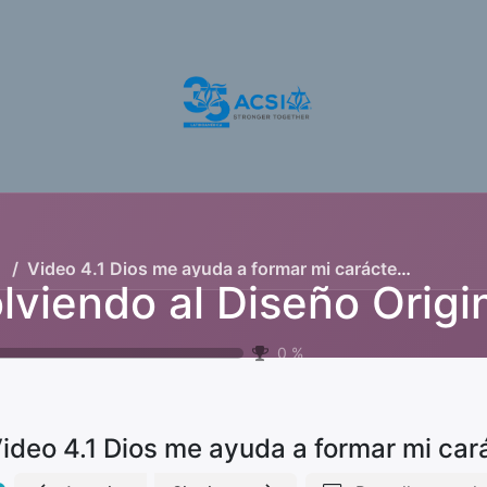
otros
Nuestros Servicios
Programas
Recursos
Video 4.1 Dios me ayuda a formar mi carácter a respetar y a poner límites
0
%